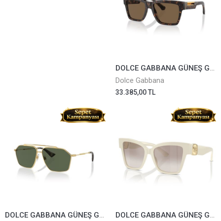
DOLCE GABBANA GÜNEŞ GÖZLÜĞÜ 4465-502/73
Dolce Gabbana
33.385,00 TL
DOLCE GABBANA GÜNEŞ GÖZLÜĞÜ 2303-02/9A
DOLCE GABBANA GÜNEŞ GÖZLÜĞÜ 4470-3312/94