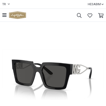
TR
HESABIM