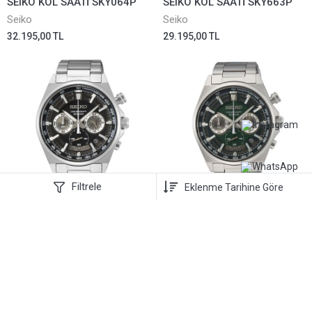
SEIKO KOL SAATİ SKY064P
SEIKO KOL SAATİ SKY663P
Seiko
Seiko
32.195,00 TL
29.195,00 TL
Filtrele
SEIKO KOL SAATİ SSB397P
SEIKO KOL SAATİ SSB405P
Seiko
Seiko
16.645,00 TL
16.645,00 TL