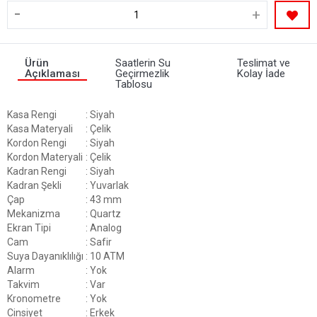
-
+
Ürün
Saatlerin Su
Teslimat ve
Açıklaması
Geçirmezlik
Kolay İade
Tablosu
Kasa Rengi
: Siyah
Kasa Materyali
: Çelik
Kordon Rengi
: Siyah
Kordon Materyali
: Çelik
Kadran Rengi
: Siyah
Kadran Şekli
: Yuvarlak
Çap
: 43 mm
Mekanizma
: Quartz
Ekran Tipi
: Analog
Cam
: Safir
Suya Dayanıklılığı
: 10 ATM
Alarm
: Yok
Takvim
: Var
Kronometre
: Yok
Cinsiyet
: Erkek