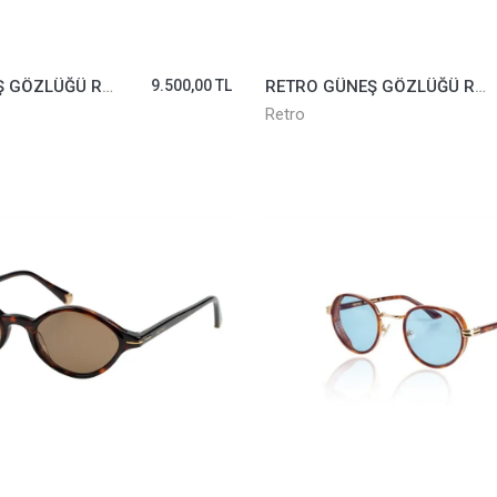
RETRO GÜNEŞ GÖZLÜĞÜ RS2626-01
9.500,00 TL
RETRO GÜNEŞ GÖZLÜĞÜ RS2626-02
Retro