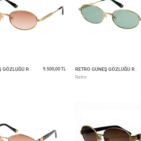
RETRO GÜNEŞ GÖZLÜĞÜ RS2628-02
9.500,00 TL
RETRO GÜNEŞ GÖZLÜĞÜ RS2628-03
Retro