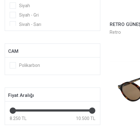
Siyah
Siyah - Gri
Siyah - Sarı
Retro
CAM
Polikarbon
Fiyat Aralığı
8.250 TL
10.500 TL