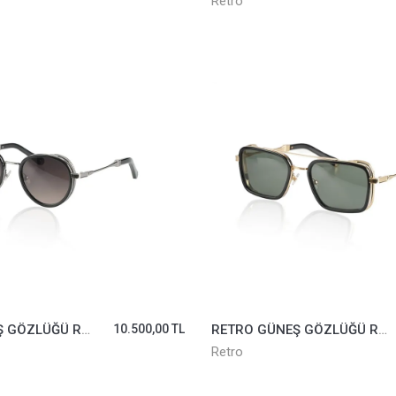
Retro
RETRO GÜNEŞ GÖZLÜĞÜ REVOLUTION III-04 F. DEG
10.500,00 TL
RETRO GÜNEŞ GÖZLÜĞÜ REVOLUTION I-01 G15
Retro