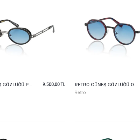
RETRO GÜNEŞ GÖZLÜĞÜ PETRA III-01 MAVİ DEG.
9.500,00 TL
RETRO GÜNEŞ GÖZLÜĞÜ OSAKA II-06 MAVİ DEG.
Retro