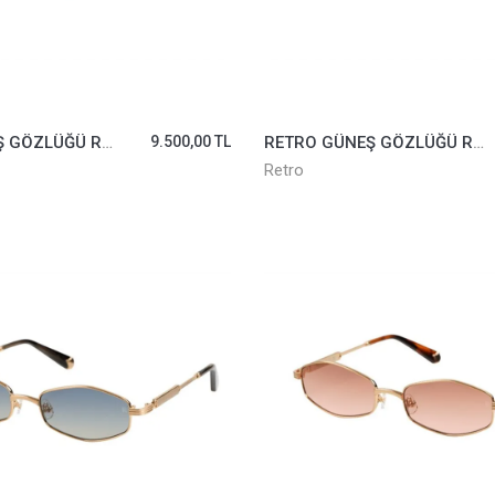
RETRO GÜNEŞ GÖZLÜĞÜ RS2618-01
9.500,00 TL
RETRO GÜNEŞ GÖZLÜĞÜ RS2618-03
Retro