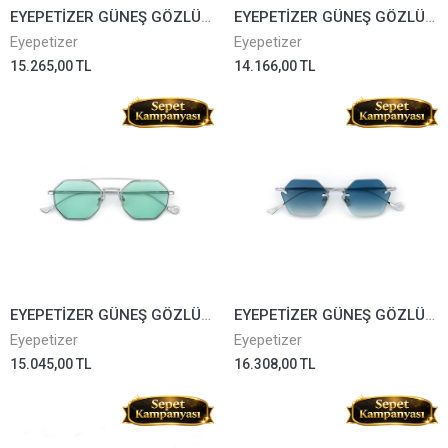
EYEPETİZER GÜNEŞ GÖZLÜĞÜ FLAME-AT-4-25
EYEPETİZER GÜNEŞ GÖZLÜĞÜ TOMMASO2 O/O-4-25F
Eyepetizer
Eyepetizer
15.265,00 TL
14.166,00 TL
EYEPETİZER GÜNEŞ GÖZLÜĞÜ YORK 1-48
EYEPETİZER GÜNEŞ GÖZLÜĞÜ CARNABY 1-53
Eyepetizer
Eyepetizer
15.045,00 TL
16.308,00 TL