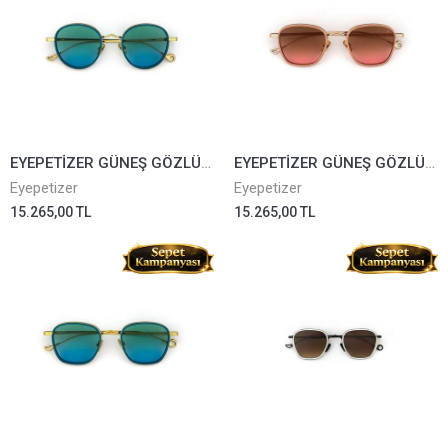
EYEPETİZER GÜNEŞ GÖZLÜĞÜ FLAME T-4-43
EYEPETİZER GÜNEŞ GÖZLÜĞÜ GLIDE Q-9-44
Eyepetizer
Eyepetizer
15.265,00 TL
15.265,00 TL