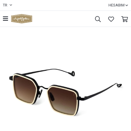
TR
HESABIM