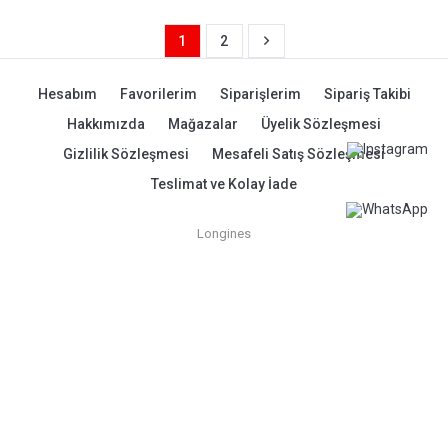
1
2
Hesabım
Favorilerim
Siparişlerim
Sipariş Takibi
Hakkımızda
Mağazalar
Üyelik Sözleşmesi
Gizlilik Sözleşmesi
Mesafeli Satış Sözleşmesi
Teslimat ve Kolay İade
Longines
Filtrele
© 2026 İpekyolu Optik Saat - Tüm Hakları Saklıdır.
Profesyonel
e-ticaret
sistemleri ile hazırlanmıştır.