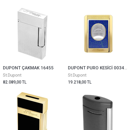
DUPONT ÇAKMAK 16455
DUPONT PURO KESİCİ 003495
St.Dupont
St.Dupont
82.089,00 TL
19.218,00 TL