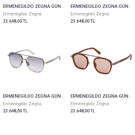
ERMENEGILDO ZEGNA GÜNEŞ GÖZLÜĞÜ EZ0244-08E
ERMENEGILDO ZEGNA GÜNEŞ GÖZLÜĞÜ EZ0232-51K
Ermenegildo Zegna
Ermenegildo Zegna
23.648,00 TL
23.648,00 TL
ERMENEGILDO ZEGNA GÜNEŞ GÖZLÜĞÜ EZ0232-20C
ERMENEGILDO ZEGNA GÜNEŞ GÖZLÜĞÜ EZ0231-48J
Ermenegildo Zegna
Ermenegildo Zegna
23.648,00 TL
23.648,00 TL