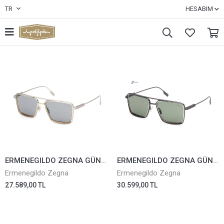
TR
HESABIM
ERMENEGILDO ZEGNA GÜNEŞ GÖZLÜĞÜ EZ0257-17A
ERMENEGILDO ZEGNA GÜNEŞ GÖZLÜĞÜ EZ0257-09R
Ermenegildo Zegna
Ermenegildo Zegna
27.589,00 TL
30.599,00 TL