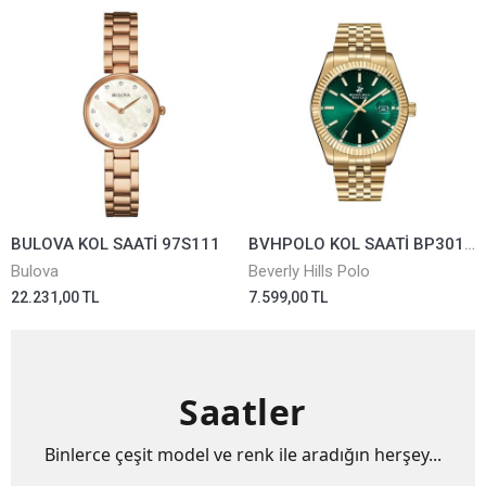
BULOVA KOL SAATİ 97S111
BVHPOLO KOL SAATİ BP3018X.170
Bulova
Beverly Hills Polo
22.231,00 TL
7.599,00 TL
Saatler
Binlerce çeşit model ve renk ile aradığın herşey...