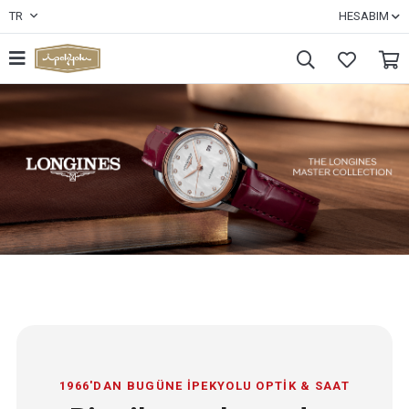
TR
HESABIM
1966'DAN BUGÜNE İPEKYOLU OPTİK & SAAT