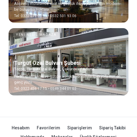
Alışveriş molasında saat ve gözlük ihtiyaçlarınız için modern
bir buluşma noktası.
Tel: 0322 271 00 99 • 0532 501 93 06
YENI NESIL MAĞAZA
Turgut Özal Bulvarı Şubesi
Toros, Turgut Özal Bulvarı, Çukurova / Adana
Ferah iç mimarisi ve güncel koleksiyonlarıyla İpekyolu’nun en
genç yüzü.
Tel: 0322 456 17 15 • 0549 344 01 02
Hesabım
Favorilerim
Siparişlerim
Sipariş Takibi