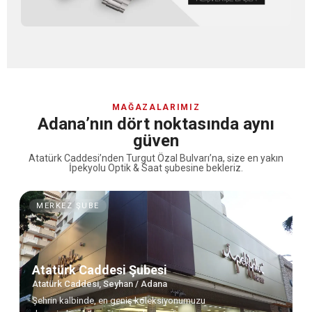
MAĞAZALARIMIZ
Adana’nın dört noktasında aynı
güven
Atatürk Caddesi’nden Turgut Özal Bulvarı’na, size en yakın
İpekyolu Optik & Saat şubesine bekleriz.
MERKEZ ŞUBE
Atatürk Caddesi Şubesi
Atatürk Caddesi, Seyhan / Adana
Şehrin kalbinde, en geniş koleksiyonumuzu