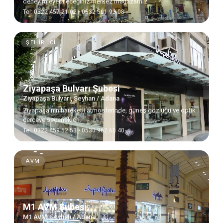
deneyimleyebileceğiniz merkez mağazamız.
Tel: 0322 457 21 02 • 0532 501 93 08
ŞEHIR İÇI
Ziyapaşa Bulvarı Şubesi
Ziyapaşa Bulvarı, Seyhan / Adana
Ziyapaşa’nın hareketli atmosferinde, güneş gözlüğü ve optik
çerçeve seçenekleri.
Tel: 0322 459 52 53 • 0530 962 60 40
AVM
M1 AVM Şubesi
M1 AVM, Seyhan / Adana