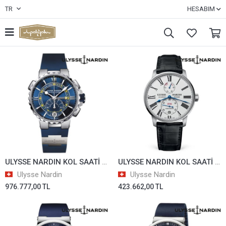
TR
HESABIM
ULYSSE NARDIN KOL SAATİ UN-17917/1553-155-3/43
ULYSSE NARDIN KOL SAATİ UN-17936/1183-310/40
Ulysse Nardin
Ulysse Nardin
976.777,00 TL
423.662,00 TL