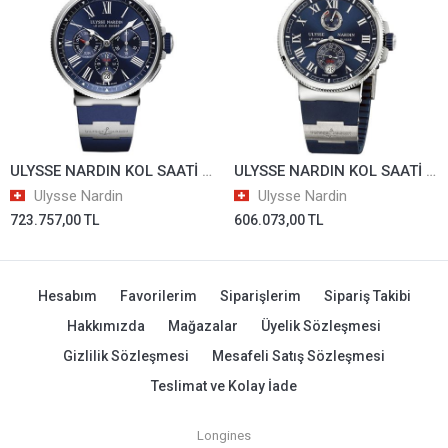
ULYSSE NARDIN KOL SAATİ UN-1533-150-3/43
ULYSSE NARDIN KOL SAATİ UN-17493/1183-126-3/43
Ulysse Nardin
Ulysse Nardin
723.757,00 TL
606.073,00 TL
Hesabım
Favorilerim
Siparişlerim
Sipariş Takibi
Hakkımızda
Mağazalar
Üyelik Sözleşmesi
Gizlilik Sözleşmesi
Mesafeli Satış Sözleşmesi
Teslimat ve Kolay İade
Longines