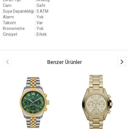
Cam
: Safir
Suya Dayanıklılığı
: 5 ATM
Alarm
: Yok
Takvim
: Var
Kronometre
: Yok
Cinsiyet
: Erkek
Benzer Ürünler