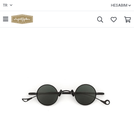
TR
HESABIM