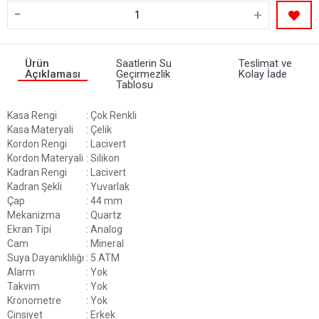
-
+
Ürün
Saatlerin Su
Teslimat ve
Açıklaması
Geçirmezlik
Kolay İade
Tablosu
Kasa Rengi
: Çok Renkli
Kasa Materyali
: Çelik
Kordon Rengi
: Lacivert
Kordon Materyali
: Silikon
Kadran Rengi
: Lacivert
Kadran Şekli
: Yuvarlak
Çap
: 44 mm
Mekanizma
: Quartz
Ekran Tipi
: Analog
Cam
: Mineral
Suya Dayanıklılığı
: 5 ATM
Alarm
: Yok
Takvim
: Yok
Kronometre
: Yok
Cinsiyet
: Erkek