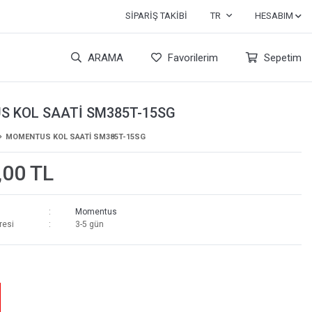
SIPARIŞ TAKIBI
TR
HESABIM
ARAMA
Favorilerim
Sepetim
 KOL SAATİ SM385T-15SG
MOMENTUS KOL SAATİ SM385T-15SG
,00 TL
Momentus
resi
3-5 gün