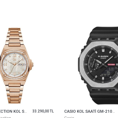
GUESS COLLECTION KOL SAATİ GCY98002L1MF
33.290,00 TL
CASIO KOL SAATİ GM-2100BM-1ADR