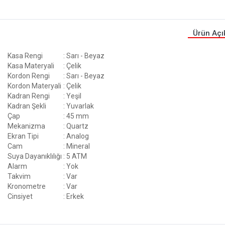
Ürün Açı
Kasa Rengi
: Sarı - Beyaz
Kasa Materyali
: Çelik
Kordon Rengi
: Sarı - Beyaz
Kordon Materyali
: Çelik
Kadran Rengi
: Yeşil
Kadran Şekli
: Yuvarlak
Çap
: 45 mm
Mekanizma
: Quartz
Ekran Tipi
: Analog
Cam
: Mineral
Suya Dayanıklılığı
: 5 ATM
Alarm
: Yok
Takvim
: Var
Kronometre
: Var
Cinsiyet
: Erkek