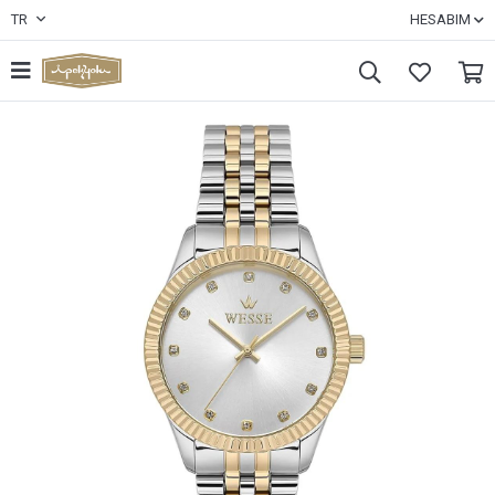
TR
HESABIM