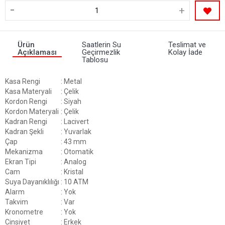
-
+
Ürün
Saatlerin Su
Teslimat ve
Açıklaması
Geçirmezlik
Kolay İade
Tablosu
Kasa Rengi
: Metal
Kasa Materyali
: Çelik
Kordon Rengi
: Siyah
Kordon Materyali
: Çelik
Kadran Rengi
: Lacivert
Kadran Şekli
: Yuvarlak
Çap
: 43 mm
Mekanizma
: Otomatik
Ekran Tipi
: Analog
Cam
: Kristal
Suya Dayanıklılığı
: 10 ATM
Alarm
: Yok
Takvim
: Var
Kronometre
: Yok
Cinsiyet
: Erkek