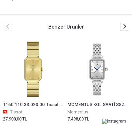
Benzer Ürünler
T160.110.33.023.00 Tissot SRV Kadın Kol Saati T1601103302300
MOMENTUS KOL SAATİ SS223S-02SS
Tissot
Momentus
27.900,00 TL
7.498,00 TL