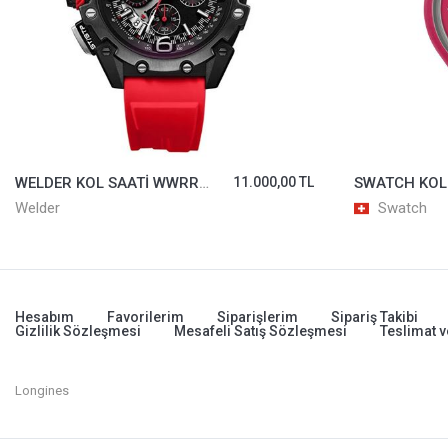
WELDER KOL SAATİ WWRR1005
11.000,00 TL
Welder
Swatch
Hesabım
Favorilerim
Siparişlerim
Sipariş Takibi
Gizlilik Sözleşmesi
Mesafeli Satış Sözleşmesi
Teslimat v
Longines