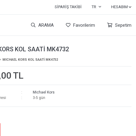
SIPARIŞ TAKIBI
TR
HESABIM
ARAMA
Favorilerim
Sepetim
KORS KOL SAATİ MK4732
MICHAEL KORS KOL SAATİ MK4732
,00 TL
Michael Kors
resi
3-5 gün