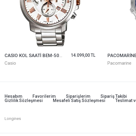
CASIO KOL SAATİ BEM-506BD-7AVDF
14.099,00 TL
Casio
Pacomarine
Hesabım
Favorilerim
Siparişlerim
Sipariş Takibi
Gizlilik Sözleşmesi
Mesafeli Satış Sözleşmesi
Teslimat v
Longines