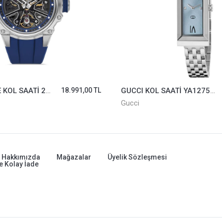
PACOMARİNE KOL SAATİ 24501-02
18.991,00 TL
GUCCI KOL SAATİ YA127517
Gucci
Hakkımızda
Mağazalar
Üyelik Sözleşmesi
e Kolay İade