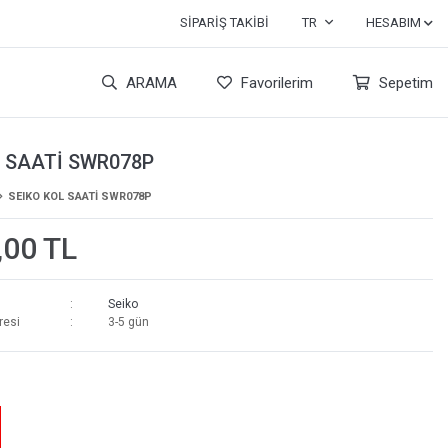
SIPARIŞ TAKIBI
TR
HESABIM
ARAMA
Favorilerim
Sepetim
L SAATİ SWR078P
SEIKO KOL SAATİ SWR078P
,00 TL
Seiko
resi
3-5 gün