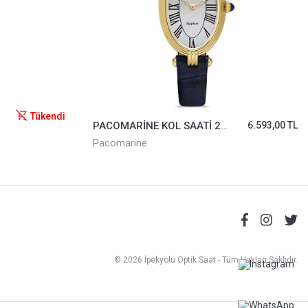
Tükendi
PACOMARİNE KOL SAATİ 23210-04
6.593,00 TL
Pacomarine
© 2026 İpekyolu Optik Saat - Tüm Hakları Saklıdır.