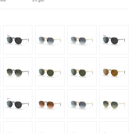
resi
3-5 gün