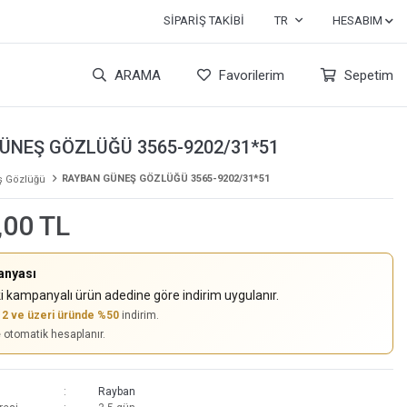
SIPARIŞ TAKIBI
TR
HESABIM
ARAMA
Favorilerim
Sepetim
ÜNEŞ GÖZLÜĞÜ 3565-9202/31*51
RAYBAN GÜNEŞ GÖZLÜĞÜ 3565-9202/31*51
 Gözlüğü
,00 TL
anyası
i kampanyalı ürün adedine göre indirim uygulanır.
,
2 ve üzeri üründe %50
indirim.
e otomatik hesaplanır.
Rayban