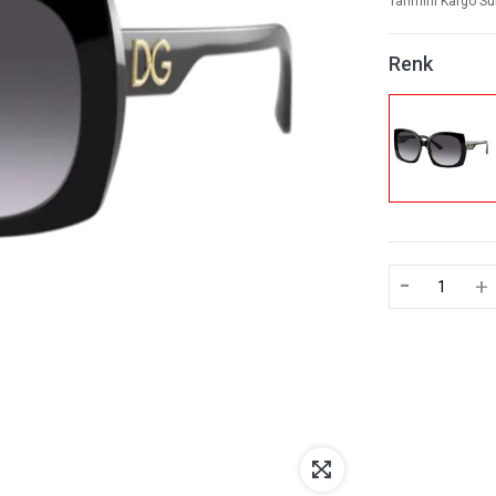
Tahmini Kargo Sü
Renk
-
+