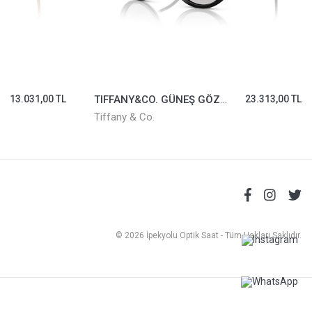
13.031,00 TL
TIFFANY&CO. GÜNEŞ GÖZLÜĞÜ TF4232-8001/3C
23.313,00 TL
Tiffany & Co.
© 2026 İpekyolu Optik Saat - Tüm Hakları Saklıdır.