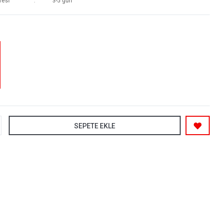
resi
3-5 gün
SEPETE EKLE