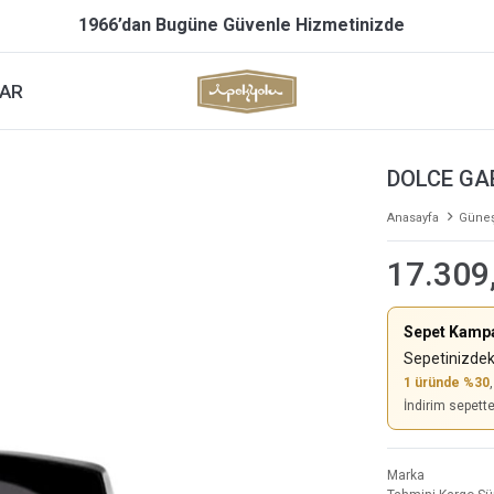
1966’dan Bugüne Güvenle Hizmetinizde
AR
DOLCE GA
Anasayfa
Güneş
17.309
Sepet Kamp
Sepetinizdek
1 üründe %30
İndirim sepett
Marka