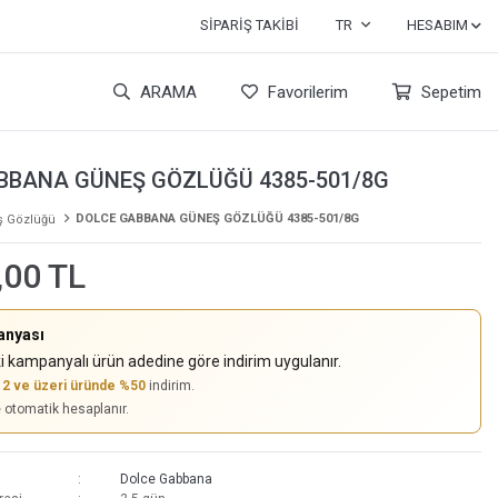
SIPARIŞ TAKIBI
TR
HESABIM
ARAMA
Favorilerim
Sepetim
BBANA GÜNEŞ GÖZLÜĞÜ 4385-501/8G
DOLCE GABBANA GÜNEŞ GÖZLÜĞÜ 4385-501/8G
 Gözlüğü
,00 TL
anyası
i kampanyalı ürün adedine göre indirim uygulanır.
,
2 ve üzeri üründe %50
indirim.
e otomatik hesaplanır.
Dolce Gabbana