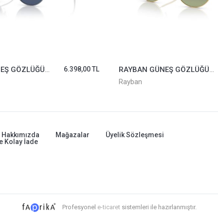
RAYBAN GÜNEŞ GÖZLÜĞÜ 9565-S-212/80*47
6.398,00 TL
RAYBAN GÜNEŞ GÖZLÜĞÜ 3565-001/BH*53
Rayban
Hakkımızda
Mağazalar
Üyelik Sözleşmesi
e Kolay İade
Profesyonel
e-ticaret
sistemleri ile hazırlanmıştır.