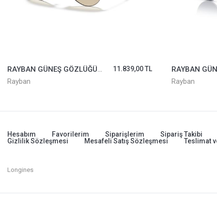
RAYBAN GÜNEŞ GÖZLÜĞÜ 3025-003/32*55
11.839,00 TL
Rayban
Rayban
Hesabım
Favorilerim
Siparişlerim
Sipariş Takibi
Gizlilik Sözleşmesi
Mesafeli Satış Sözleşmesi
Teslimat v
Longines