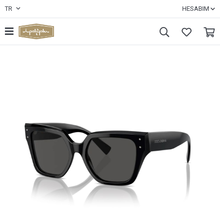
TR
HESABIM