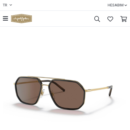
TR
HESABIM