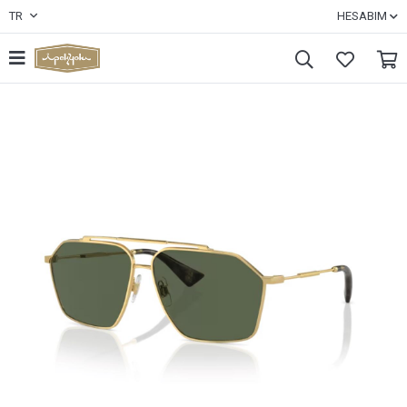
TR
HESABIM