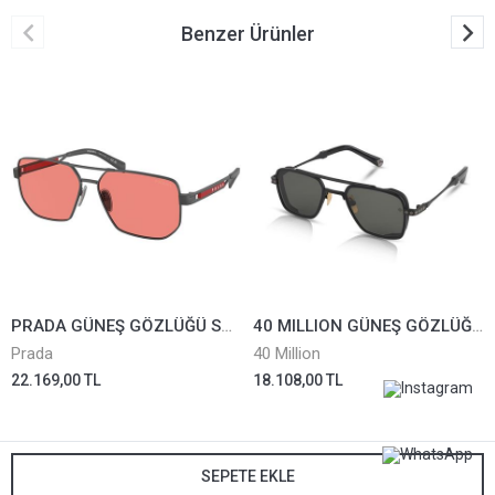
Benzer Ürünler
PRADA GÜNEŞ GÖZLÜĞÜ SPS51Z-15P20B
40 MILLION GÜNEŞ GÖZLÜĞÜ MARTIN-I-M.BLK-630
Prada
40 Million
22.169,00 TL
18.108,00 TL
SEPETE EKLE