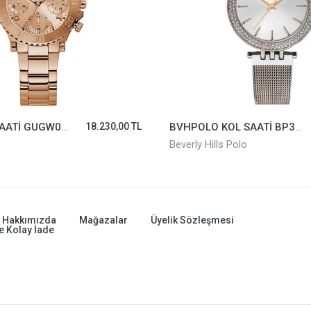
GUESS KOL SAATİ GUGW0465L2
18.230,00 TL
BVHPOLO KOL SAATİ BP3203C.530
Beverly Hills Polo
Hakkımızda
Mağazalar
Üyelik Sözleşmesi
e Kolay İade