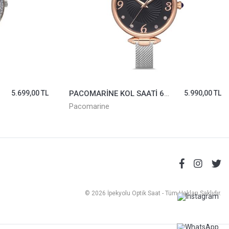
5.699,00 TL
PACOMARİNE KOL SAATİ 61143-08
5.990,00 TL
Pacomarine
© 2026 İpekyolu Optik Saat - Tüm Hakları Saklıdır.