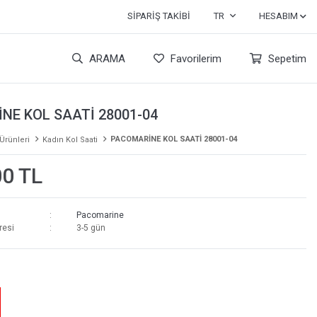
SIPARIŞ TAKIBI
TR
HESABIM
ARAMA
Favorilerim
Sepetim
NE KOL SAATİ 28001-04
PACOMARİNE KOL SAATİ 28001-04
 Ürünleri
Kadın Kol Saati
00 TL
Pacomarine
resi
3-5 gün