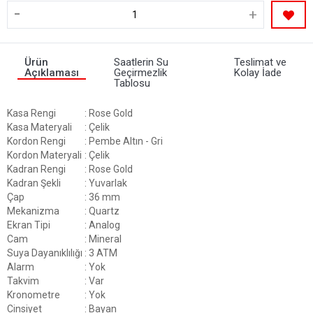
-
+
Ürün
Saatlerin Su
Teslimat ve
Açıklaması
Geçirmezlik
Kolay İade
Tablosu
Kasa Rengi
: Rose Gold
Kasa Materyali
: Çelik
Kordon Rengi
: Pembe Altın - Gri
Kordon Materyali
: Çelik
Kadran Rengi
: Rose Gold
Kadran Şekli
: Yuvarlak
Çap
: 36 mm
Mekanizma
: Quartz
Ekran Tipi
: Analog
Cam
: Mineral
Suya Dayanıklılığı
: 3 ATM
Alarm
: Yok
Takvim
: Var
Kronometre
: Yok
Cinsiyet
: Bayan