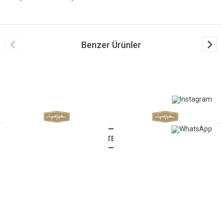
Benzer Ürünler
SEPETE EKLE
BVHPOLO KOL SAATİ BP3164C.410
BVHPOLO KOL SAATİ BH9524-07
Beverly Hills Polo
Beverly Hills Polo
5.699,00 TL
5.199,00 TL