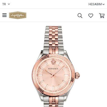
TR
HESABIM