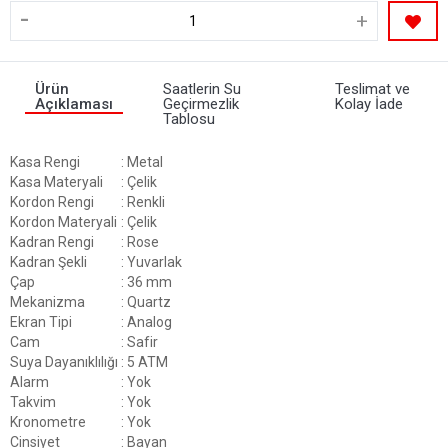
-
+
Ürün
Saatlerin Su
Teslimat ve
Açıklaması
Geçirmezlik
Kolay İade
Tablosu
Kasa Rengi
: Metal
Kasa Materyali
: Çelik
Kordon Rengi
: Renkli
Kordon Materyali
: Çelik
Kadran Rengi
: Rose
Kadran Şekli
: Yuvarlak
Çap
: 36 mm
Mekanizma
: Quartz
Ekran Tipi
: Analog
Cam
: Safir
Suya Dayanıklılığı
: 5 ATM
Alarm
: Yok
Takvim
: Yok
Kronometre
: Yok
Cinsiyet
: Bayan