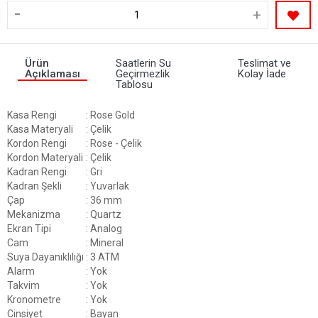
-
+
Ürün
Saatlerin Su
Teslimat ve
Açıklaması
Geçirmezlik
Kolay İade
Tablosu
Kasa Rengi
: Rose Gold
Kasa Materyali
: Çelik
Kordon Rengi
: Rose - Çelik
Kordon Materyali
: Çelik
Kadran Rengi
: Gri
Kadran Şekli
: Yuvarlak
Çap
: 36 mm
Mekanizma
: Quartz
Ekran Tipi
: Analog
Cam
: Mineral
Suya Dayanıklılığı
: 3 ATM
Alarm
: Yok
Takvim
: Yok
Kronometre
: Yok
Cinsiyet
: Bayan