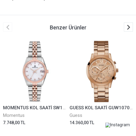
Benzer Ürünler
MOMENTUS KOL SAATİ SW132T-02SR
GUESS KOL SAATİ GUW1070L3
Momentus
Guess
7.748,00 TL
14.360,00 TL