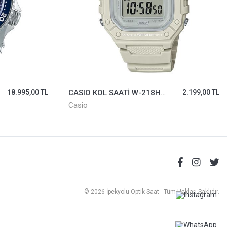
18.995,00 TL
CASIO KOL SAATİ W-218HC-8AVDF
2.199,00 TL
Casio
© 2026 İpekyolu Optik Saat - Tüm Hakları Saklıdır.