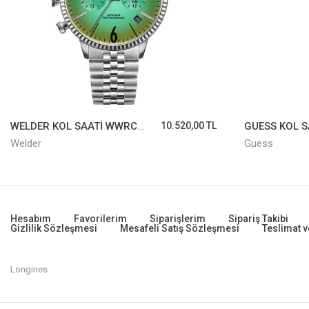
WELDER KOL SAATİ WWRC647
10.520,00 TL
Welder
Guess
Hesabım
Favorilerim
Siparişlerim
Sipariş Takibi
Gizlilik Sözleşmesi
Mesafeli Satış Sözleşmesi
Teslimat v
Longines