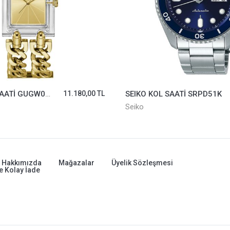
GUESS KOL SAATİ GUGW0669L1
11.180,00 TL
SEIKO KOL SAATİ SRPD51K
Seiko
Hakkımızda
Mağazalar
Üyelik Sözleşmesi
e Kolay İade