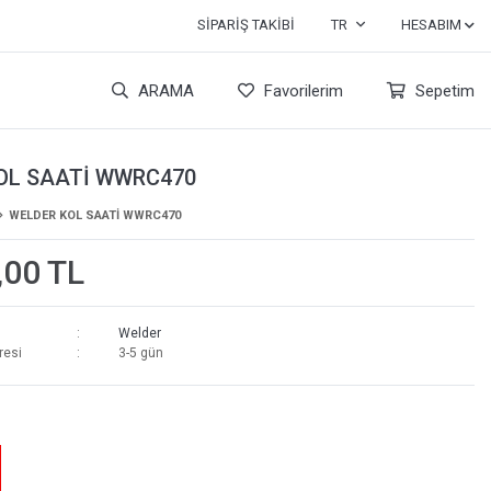
SIPARIŞ TAKIBI
TR
HESABIM
ARAMA
Favorilerim
Sepetim
OL SAATİ WWRC470
WELDER KOL SAATİ WWRC470
,00 TL
Welder
resi
3-5 gün