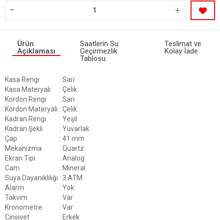
-
+
Ürün
Saatlerin Su
Teslimat ve
Açıklaması
Geçirmezlik
Kolay İade
Tablosu
Kasa Rengi
: Sarı
Kasa Materyali
: Çelik
Kordon Rengi
: Sarı
Kordon Materyali
: Çelik
Kadran Rengi
: Yeşil
Kadran Şekli
: Yuvarlak
Çap
: 41 mm
Mekanizma
: Quartz
Ekran Tipi
: Analog
Cam
: Mineral
Suya Dayanıklılığı
: 3 ATM
Alarm
: Yok
Takvim
: Var
Kronometre
: Var
Cinsiyet
: Erkek