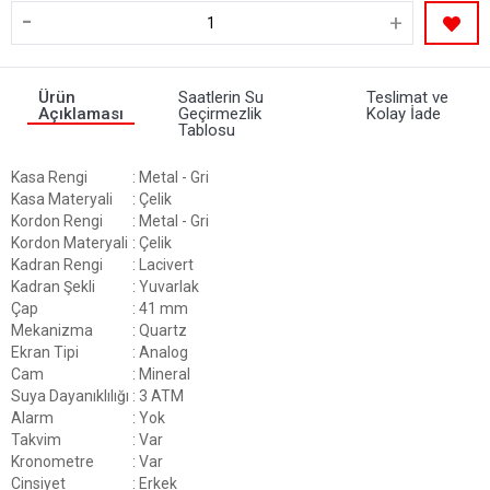
-
+
Ürün
Saatlerin Su
Teslimat ve
Açıklaması
Geçirmezlik
Kolay İade
Tablosu
Kasa Rengi
: Metal - Gri
Kasa Materyali
: Çelik
Kordon Rengi
: Metal - Gri
Kordon Materyali
: Çelik
Kadran Rengi
: Lacivert
Kadran Şekli
: Yuvarlak
Çap
: 41 mm
Mekanizma
: Quartz
Ekran Tipi
: Analog
Cam
: Mineral
Suya Dayanıklılığı
: 3 ATM
Alarm
: Yok
Takvim
: Var
Kronometre
: Var
Cinsiyet
: Erkek