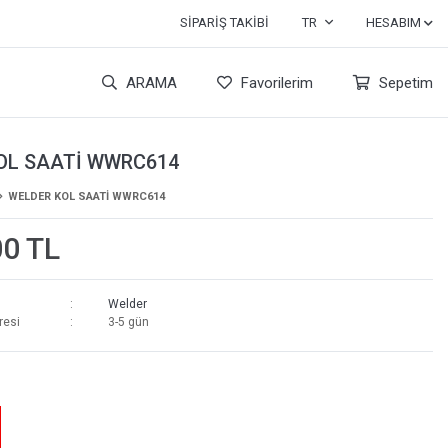
SIPARIŞ TAKIBI
TR
HESABIM
ARAMA
Favorilerim
Sepetim
OL SAATİ WWRC614
WELDER KOL SAATİ WWRC614
00 TL
Welder
resi
3-5 gün