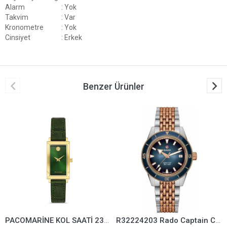
Alarm
: Yok
Takvim
: Var
Kronometre
: Yok
Cinsiyet
: Erkek
Benzer Ürünler
PACOMARİNE KOL SAATİ 23203-04
R32224203 Rado Captain Cook Automatic Kol Saati