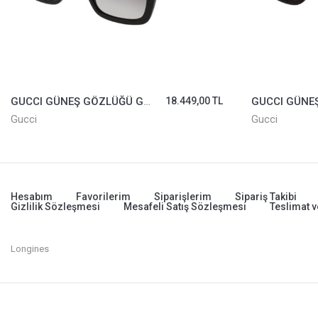
GUCCI GÜNEŞ GÖZLÜĞÜ GG0096/S-001
18.449,00 TL
Gucci
Gucci
Hesabım
Favorilerim
Siparişlerim
Sipariş Takibi
Gizlilik Sözleşmesi
Mesafeli Satış Sözleşmesi
Teslimat v
Longines