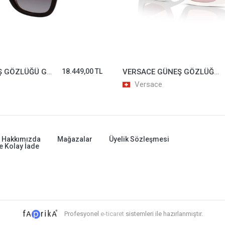
GUCCI GÜNEŞ GÖZLÜĞÜ GG0032/S-002
18.449,00 TL
VERSACE GÜNEŞ GÖZLÜĞÜ 4444-U-314/5
Versace
Hakkımızda
Mağazalar
Üyelik Sözleşmesi
e Kolay İade
Profesyonel
e-ticaret
sistemleri ile hazırlanmıştır.