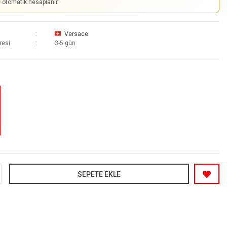
e otomatik hesaplanır.
Versace
resi
3-5 gün
SEPETE EKLE