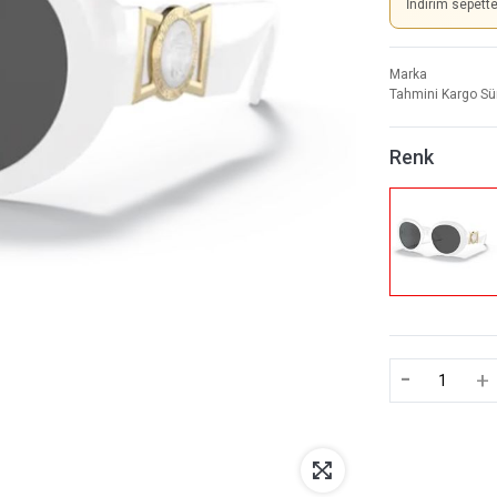
İndirim sepett
Marka
Tahmini Kargo Sü
Renk
-
+