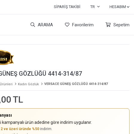
SIPARIŞ TAKIBI
TR
HESABIM
ARAMA
Favorilerim
Sepetim
GÜNEŞ GÖZLÜĞÜ 4414-314/87
VERSACE GÜNEŞ GÖZLÜĞÜ 4414-314/87
 Ürünleri
Kadın Gözlük
,00 TL
anyası
i kampanyalı ürün adedine göre indirim uygulanır.
,
2 ve üzeri üründe %50
indirim.