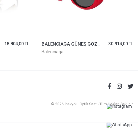
18.804,00 TL
BALENCIAGA GÜNEŞ GÖZLÜĞÜ BB0236S-003
30.914,00 TL
Balenciaga
© 2026 İpekyolu Optik Saat - Tüm Hakları Saklıdır.