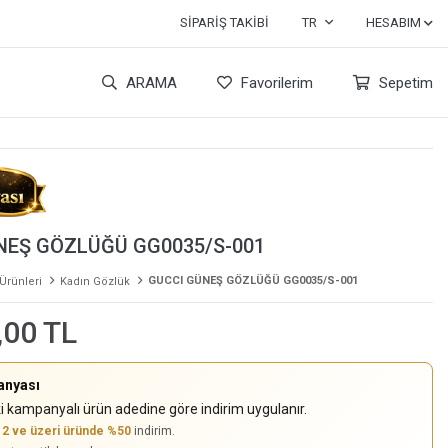
SIPARIŞ TAKIBI
TR
HESABIM
ARAMA
Favorilerim
Sepetim
NEŞ GÖZLÜĞÜ GG0035/S-001
GUCCI GÜNEŞ GÖZLÜĞÜ GG0035/S-001
 Ürünleri
Kadın Gözlük
,00 TL
anyası
i kampanyalı ürün adedine göre indirim uygulanır.
,
2 ve üzeri üründe %50
indirim.