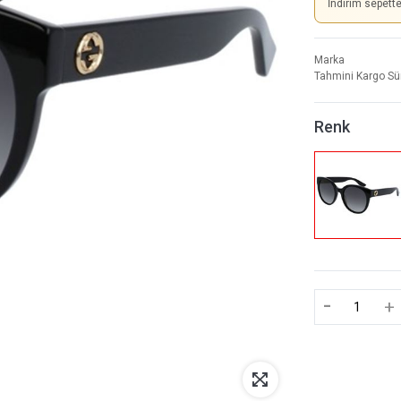
İndirim sepett
Marka
Tahmini Kargo Sü
Renk
-
+