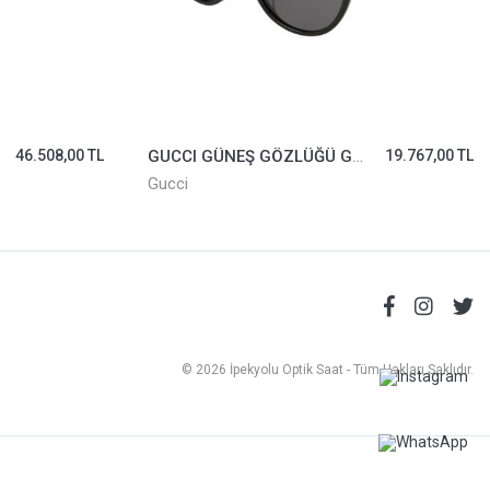
46.508,00 TL
GUCCI GÜNEŞ GÖZLÜĞÜ GG0223/SK-001
19.767,00 TL
Gucci
© 2026 İpekyolu Optik Saat - Tüm Hakları Saklıdır.