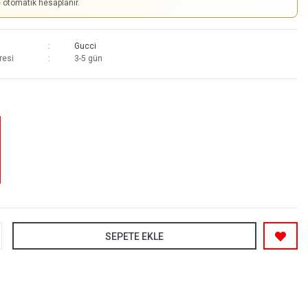
e otomatik hesaplanır.
Gucci
resi
3-5 gün
SEPETE EKLE