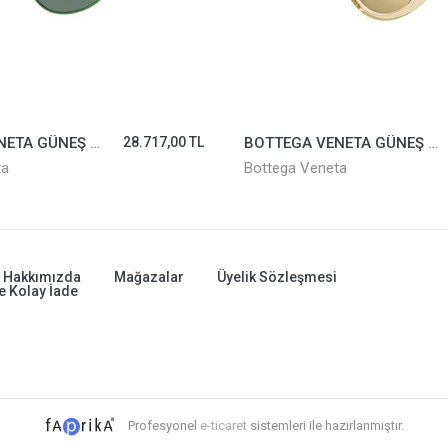
BOTTEGA VENETA GÜNEŞ GÖZLÜĞÜ BV1186S-004
28.717,00 TL
BOTTEGA VENETA GÜNEŞ GÖZLÜĞÜ BV1142S-003
ta
Bottega Veneta
Hakkımızda
Mağazalar
Üyelik Sözleşmesi
e Kolay İade
Profesyonel
e-ticaret
sistemleri ile hazırlanmıştır.