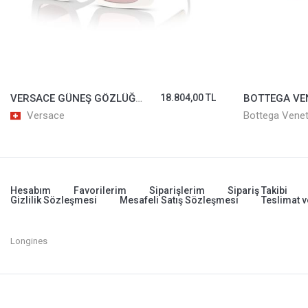
VERSACE GÜNEŞ GÖZLÜĞÜ 4444-U-314/5
18.804,00 TL
Versace
Bottega Vene
Hesabım
Favorilerim
Siparişlerim
Sipariş Takibi
Gizlilik Sözleşmesi
Mesafeli Satış Sözleşmesi
Teslimat v
Longines