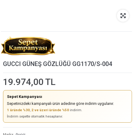
GUCCI GÜNEŞ GÖZLÜĞÜ GG1170/S-004
19.974,00 TL
Sepet Kampanyası
Sepetinizdeki kampanyalı ürün adedine göre indirim uygulanır.
1 üründe %30
,
2 ve üzeri üründe %50
indirim.
İndirim sepette otomatik hesaplanır.
Marka
Gucci