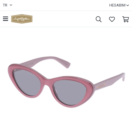
TR
HESABIM