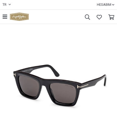
TR
HESABIM