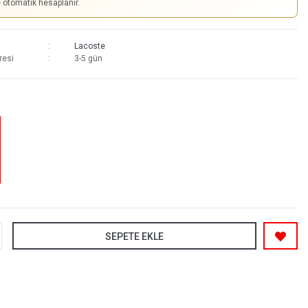
e otomatik hesaplanır.
Lacoste
resi
3-5 gün
SEPETE EKLE