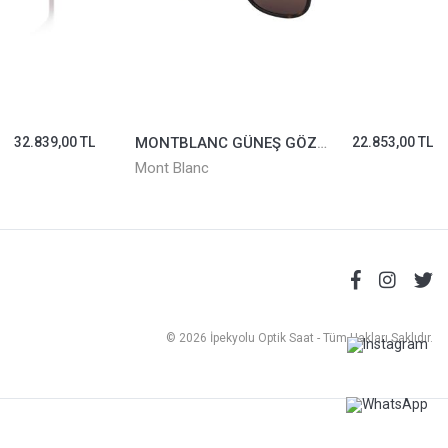
32.839,00 TL
MONTBLANC GÜNEŞ GÖZLÜĞÜ MB0174S-002
22.853,00 TL
Mont Blanc
© 2026 İpekyolu Optik Saat - Tüm Hakları Saklıdır.