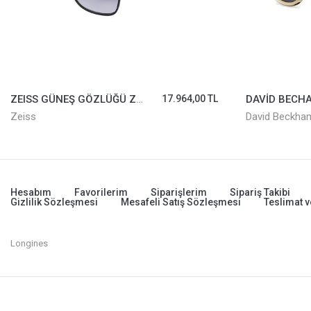
ZEISS GÜNEŞ GÖZLÜĞÜ ZS22116S-002
17.964,00 TL
Zeiss
David Beckha
Hesabım
Favorilerim
Siparişlerim
Sipariş Takibi
Gizlilik Sözleşmesi
Mesafeli Satış Sözleşmesi
Teslimat v
Longines