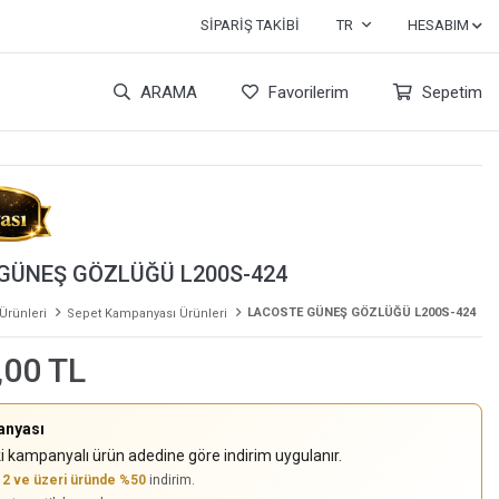
SIPARIŞ TAKIBI
TR
HESABIM
ARAMA
Favorilerim
Sepetim
GÜNEŞ GÖZLÜĞÜ L200S-424
LACOSTE GÜNEŞ GÖZLÜĞÜ L200S-424
 Ürünleri
Sepet Kampanyası Ürünleri
,00 TL
anyası
i kampanyalı ürün adedine göre indirim uygulanır.
,
2 ve üzeri üründe %50
indirim.