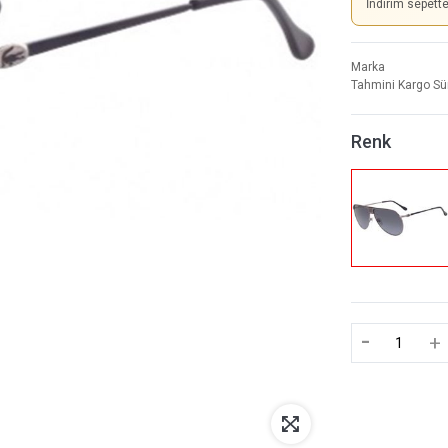
İndirim sepett
Marka
Tahmini Kargo Sü
Renk
-
+