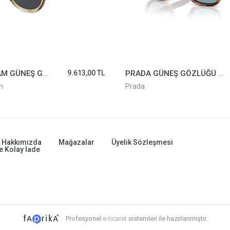
DAVİD BECHAM GÜNEŞ GÖZLÜĞÜ DB7041/S-FMPMT
9.613,00 TL
PRADA GÜNEŞ GÖZLÜĞÜ SPRA16-15W04D*49
m
Prada
Hakkımızda
Mağazalar
Üyelik Sözleşmesi
e Kolay İade
Profesyonel
e-ticaret
sistemleri ile hazırlanmıştır.