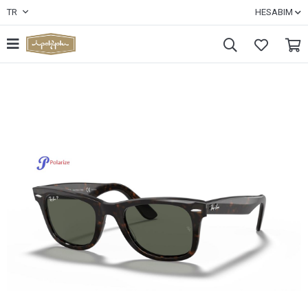
TR
HESABIM