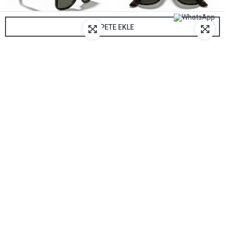
SEPETE EKLE
RAYBAN GÜNEŞ GÖZLÜĞÜ 2140-902/58*50
16.034,00 TL
Marka
Rayban
Tahmini Kargo Süresi
3-5 gün
Renk