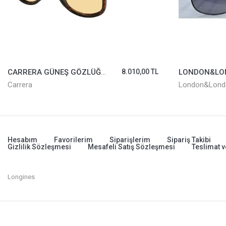
CARRERA GÜNEŞ GÖZLÜĞÜ VICTORY C 10/S-086UK
8.010,00 TL
Carrera
London&Lond
Hesabım
Favorilerim
Siparişlerim
Sipariş Takibi
Gizlilik Sözleşmesi
Mesafeli Satış Sözleşmesi
Teslimat v
Longines