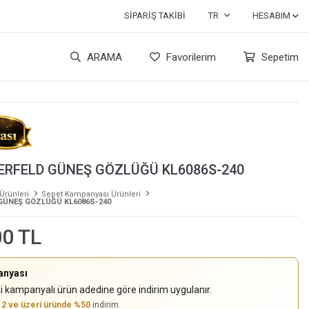
SIPARIŞ TAKIBI
TR
HESABIM
ARAMA
Favorilerim
Sepetim
ERFELD GÜNEŞ GÖZLÜĞÜ KL6086S-240
 Ürünleri
Sepet Kampanyası Ürünleri
GÜNEŞ GÖZLÜĞÜ KL6086S-240
00 TL
anyası
i kampanyalı ürün adedine göre indirim uygulanır.
,
2 ve üzeri üründe %50
indirim.