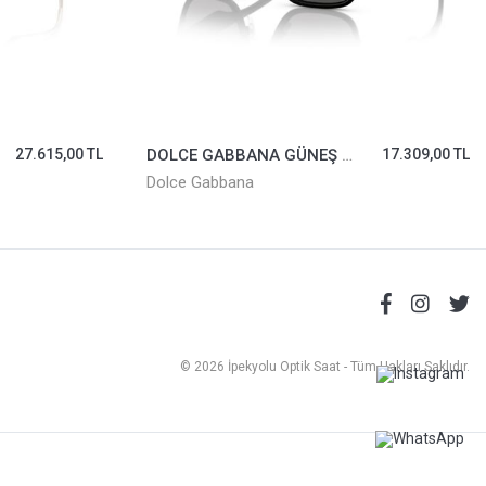
27.615,00 TL
DOLCE GABBANA GÜNEŞ GÖZLÜĞÜ 6125-2525/87
17.309,00 TL
Dolce Gabbana
© 2026 İpekyolu Optik Saat - Tüm Hakları Saklıdır.