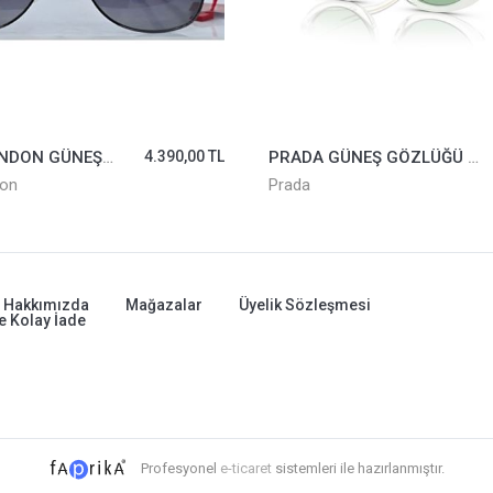
LONDON&LONDON GÜNEŞ GÖZLÜĞÜ LL1167-02
4.390,00 TL
PRADA GÜNEŞ GÖZLÜĞÜ SPR26Z-14R2OE
on
Prada
Hakkımızda
Mağazalar
Üyelik Sözleşmesi
e Kolay İade
Profesyonel
e-ticaret
sistemleri ile hazırlanmıştır.