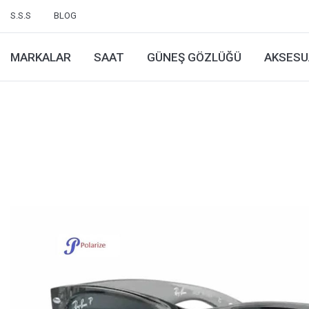
S.S.S
BLOG
MARKALAR
SAAT
GÜNEŞ GÖZLÜĞÜ
AKSESU