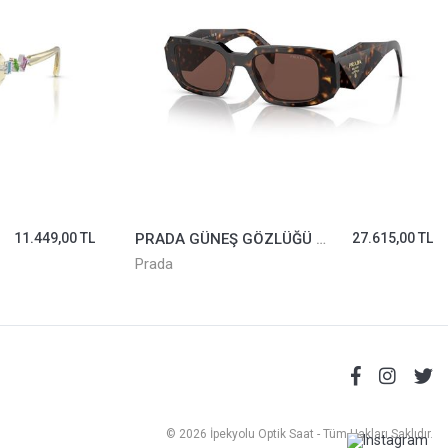
11.449,00 TL
PRADA GÜNEŞ GÖZLÜĞÜ SPR17W-2AU03U
27.615,00 TL
Prada
© 2026 İpekyolu Optik Saat - Tüm Hakları Saklıdır.