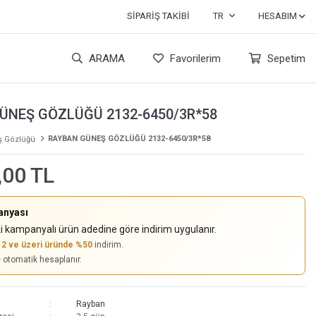
SIPARIŞ TAKIBI
TR
HESABIM
ARAMA
Favorilerim
Sepetim
ÜNEŞ GÖZLÜĞÜ 2132-6450/3R*58
RAYBAN GÜNEŞ GÖZLÜĞÜ 2132-6450/3R*58
 Gözlüğü
,00 TL
anyası
i kampanyalı ürün adedine göre indirim uygulanır.
,
2 ve üzeri üründe %50
indirim.
e otomatik hesaplanır.
Rayban