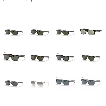
resi
3-5 gün