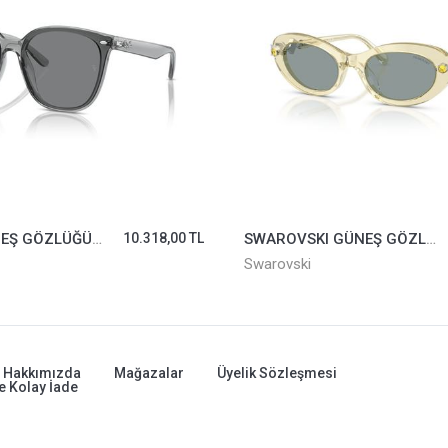
RAYBAN GÜNEŞ GÖZLÜĞÜ 4423D-6450/87*66
10.318,00 TL
SWAROVSKI GÜNEŞ GÖZLÜĞÜ SK6042-1080/1
Swarovski
Hakkımızda
Mağazalar
Üyelik Sözleşmesi
e Kolay İade