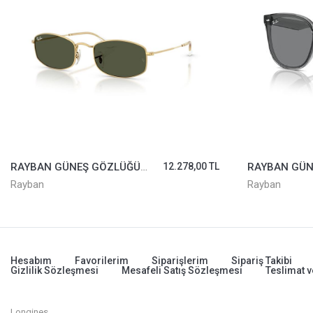
RAYBAN GÜNEŞ GÖZLÜĞÜ 3832-001/31*52
12.278,00 TL
Rayban
Rayban
Hesabım
Favorilerim
Siparişlerim
Sipariş Takibi
Gizlilik Sözleşmesi
Mesafeli Satış Sözleşmesi
Teslimat v
Longines