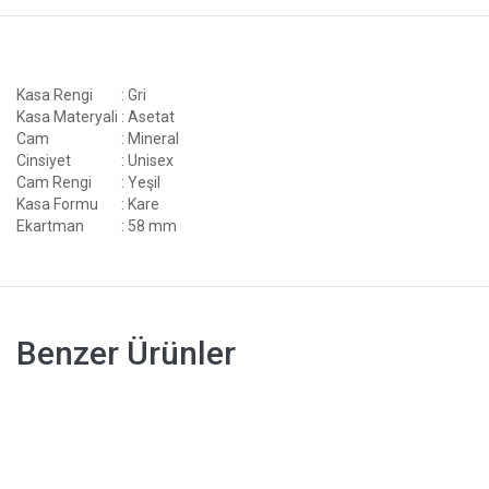
Kasa Rengi
: Gri
Kasa Materyali
: Asetat
Cam
: Mineral
Cinsiyet
: Unisex
Cam Rengi
: Yeşil
Kasa Formu
: Kare
Ekartman
: 58 mm
Benzer Ürünler