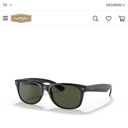
TR
HESABIM