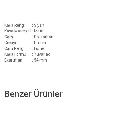
Kasa Rengi
: Siyah
Kasa Materyali
: Metal
Cam
: Polikarbon
Cinsiyet
: Unisex
Cam Rengi
: Füme
Kasa Formu
: Yuvarlak
Ekartman
: 54 mm
Benzer Ürünler