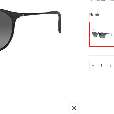
Tahmini Kargo Sü
Renk
-
+