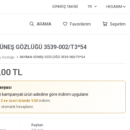
SIPARIŞ TAKIBI
TR
HESABIM
ARAMA
Favorilerim
Sepetim
ÜNEŞ GÖZLÜĞÜ 3539-002/T3*54
RAYBAN GÜNEŞ GÖZLÜĞÜ 3539-002/T3*54
 Gözlüğü
,00 TL
anyası
i kampanyalı ürün adedine göre indirim uygulanır.
,
2 ve üzeri üründe %50
indirim.
e otomatik hesaplanır.
Rayban