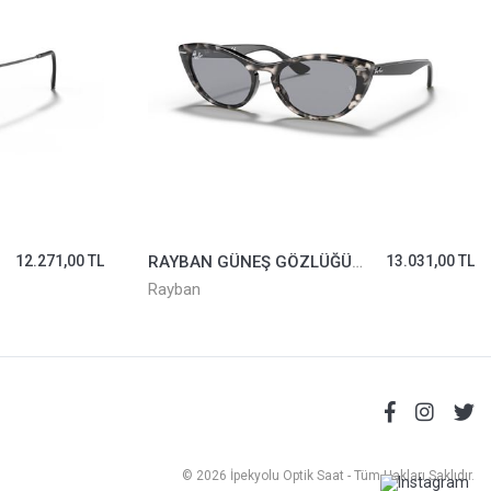
271,00 TL
RAYBAN GÜNEŞ GÖZLÜĞÜ 4314-N-1250/Y5*54
13.031,00 TL
Rayban
M
© 2026 İpekyolu Optik Saat - Tüm Hakları Saklıdır.