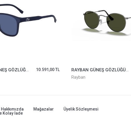
LACOSTE GÜNEŞ GÖZLÜĞÜ L907S-424
10.591,00 TL
RAYBAN GÜNEŞ GÖZLÜĞÜ 3447-029*50
12.
Rayban
Hakkımızda
Mağazalar
Üyelik Sözleşmesi
e Kolay İade