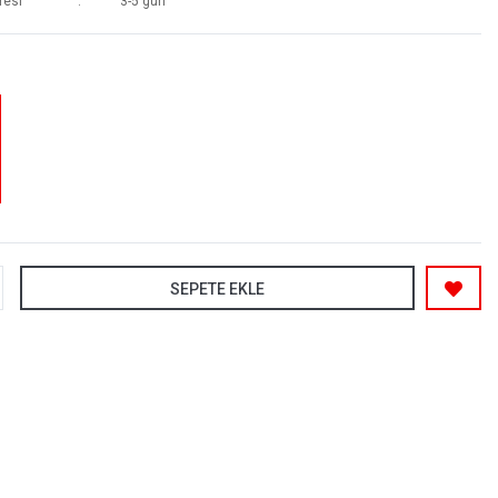
resi
3-5 gün
SEPETE EKLE