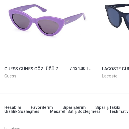
GUESS GÜNEŞ GÖZLÜĞÜ 7905-80Y
7.134,00 TL
ess
Lacoste
Hesabım
Favorilerim
Siparişlerim
Sipariş Takibi
Gizlilik Sözleşmesi
Mesafeli Satış Sözleşmesi
Teslimat v
Longines