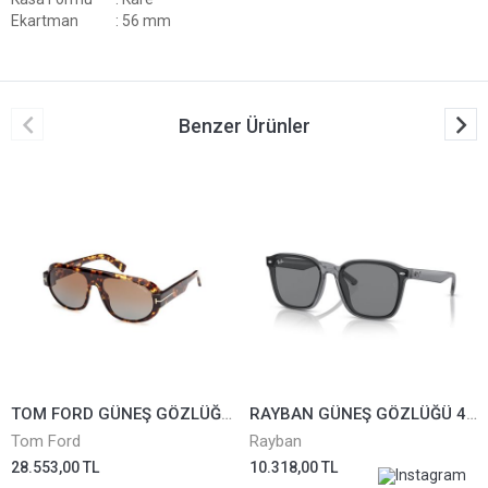
Ekartman
: 56 mm
Benzer Ürünler
TOM FORD GÜNEŞ GÖZLÜĞÜ TF1102-52F
RAYBAN GÜNEŞ GÖZLÜĞÜ 4392D-6450/87*66
Tom Ford
Rayban
28.553,00 TL
10.318,00 TL