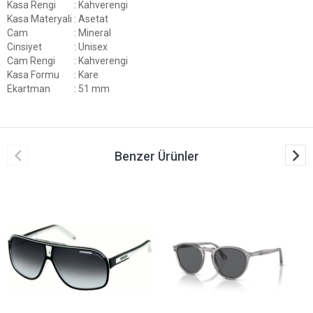
Kasa Rengi
: Kahverengi
Kasa Materyali
: Asetat
Cam
: Mineral
Cinsiyet
: Unisex
Cam Rengi
: Kahverengi
Kasa Formu
: Kare
Ekartman
: 51 mm
Benzer Ürünler