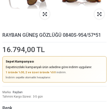
RAYBAN GÜNEŞ GÖZLÜĞÜ 0840S-954/57*51
16.794,00 TL
Sepet Kampanyası
Sepetinizdeki kampanyalı ürün adedine göre indirim uygulanır.
1 üründe %30
,
2 ve üzeri üründe %50
indirim.
İndirim sepette otomatik hesaplanır.
Marka
Rayban
Tahmini Kargo Süresi
3-5 gün
Renk