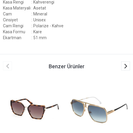
Kasa Rengi
: Kahverengi
Kasa Materyali
: Asetat
Cam
: Mineral
Cinsiyet
: Unisex
Cam Rengi
: Polarize - Kahve
Kasa Formu
: Kare
Ekartman
: 51 mm
Benzer Ürünler