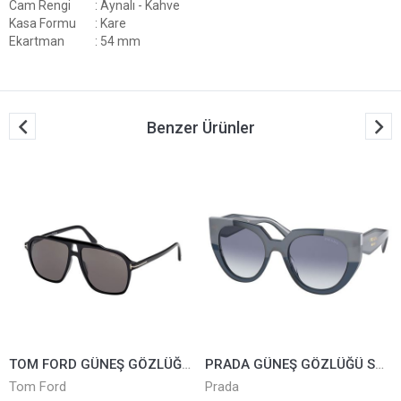
Cam Rengi
: Aynalı - Kahve
Kasa Formu
: Kare
Ekartman
: 54 mm
Benzer Ürünler
TOM FORD GÜNEŞ GÖZLÜĞÜ TF1209-01A
PRADA GÜNEŞ GÖZLÜĞÜ SPR14W-07Q409
Tom Ford
Prada