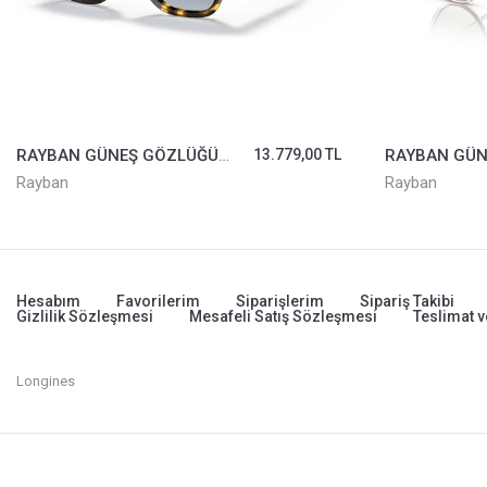
RAYBAN GÜNEŞ GÖZLÜĞÜ 2186-1332/86*52
13.779,00 TL
Rayban
Rayban
Hesabım
Favorilerim
Siparişlerim
Sipariş Takibi
Gizlilik Sözleşmesi
Mesafeli Satış Sözleşmesi
Teslimat v
Longines