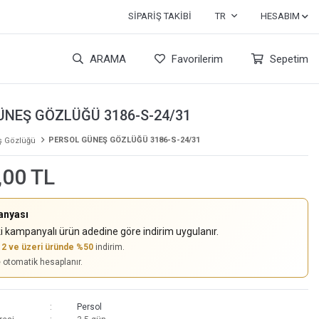
SIPARIŞ TAKIBI
TR
HESABIM
ARAMA
Favorilerim
Sepetim
ÜNEŞ GÖZLÜĞÜ 3186-S-24/31
PERSOL GÜNEŞ GÖZLÜĞÜ 3186-S-24/31
 Gözlüğü
,00 TL
anyası
i kampanyalı ürün adedine göre indirim uygulanır.
,
2 ve üzeri üründe %50
indirim.
e otomatik hesaplanır.
Persol