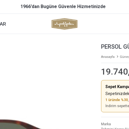
1966’dan Bugüne Güvenle Hizmetinizde
AR
PERSOL G
Anasayfa
Güneş
19.740
Sepet Kamp
Sepetinizdek
1 üründe %30
İndirim sepett
Marka