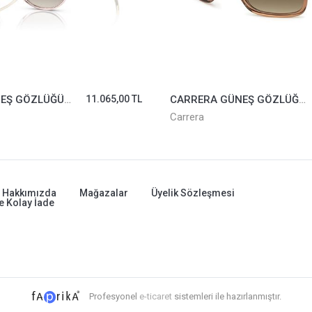
RAYBAN GÜNEŞ GÖZLÜĞÜ 4171-6742/11*54
11.065,00 TL
CARRERA GÜNEŞ GÖZLÜĞÜ 1014/S-R60HA
Carrera
Hakkımızda
Mağazalar
Üyelik Sözleşmesi
e Kolay İade
Profesyonel
e-ticaret
sistemleri ile hazırlanmıştır.