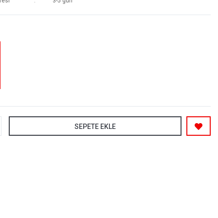
resi
3-5 gün
SEPETE EKLE