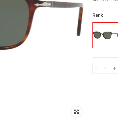
Tahmini Kargo Sü
Renk
-
+