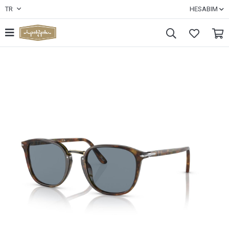
TR
HESABIM