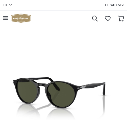
TR
HESABIM